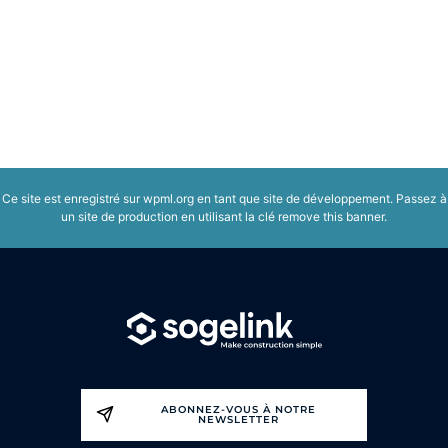
Ce site est enregistré sur
wpml.org
en tant que site de développement. Passez à
un site de production en utilisant la clé
remove this banner
.
ABONNEZ-VOUS À NOTRE
NEWSLETTER