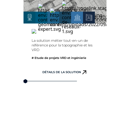
La solution métier tout-en-un de
référence pour la topographie et les
VRD
# Etude de projets VRD et ingénierie
DÉTAILS DE LA SOLUTION
La 
pou
tra
# Et