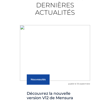
DERNIÈRES
ACTUALITÉS
Nouveautés
publié le 18 septembre
Découvrez la nouvelle
Ré
version V12 de Mensura
dé
mo
Ex