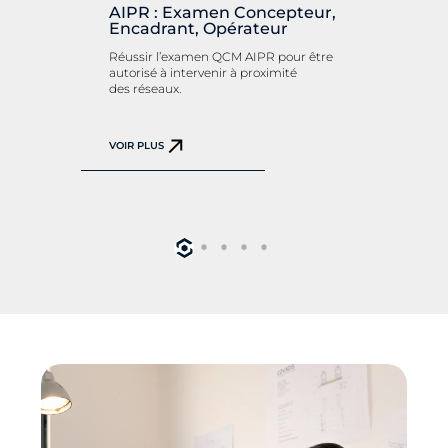
AIPR : Examen Concepteur,
AIPR 
Encadrant, Opérateur
exam
Encad
Réussir l’examen QCM AIPR pour être
autorisé à intervenir à proximité
Mettre 
des réseaux.
réglem
les obl
VOIR PLUS
VOIR PL