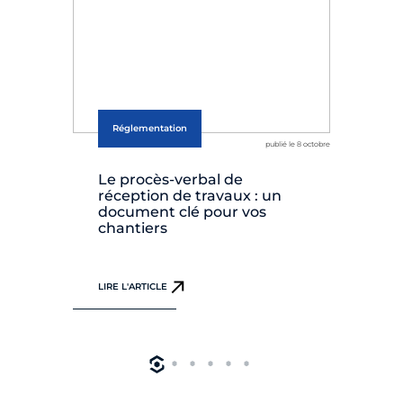
Réglementation
publié le 8 octobre
Le procès-verbal de
Re
réception de travaux : un
: 
document clé pour vos
NF
chantiers
LIR
LIRE L'ARTICLE